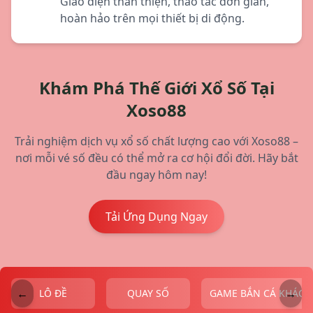
Giao diện thân thiện, thao tác đơn giản,
hoàn hảo trên mọi thiết bị di động.
Khám Phá Thế Giới Xổ Số Tại
Xoso88
Trải nghiệm dịch vụ xổ số chất lượng cao với Xoso88 –
nơi mỗi vé số đều có thể mở ra cơ hội đổi đời. Hãy bắt
đầu ngay hôm nay!
Tải Ứng Dụng Ngay
←
→
LÔ ĐỀ
QUAY SỐ
GAME BẮN CÁ KHÁC