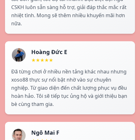
CSKH luôn sẵn sàng hỗ trợ, giải đáp thắc mắc rất
nhiệt tình. Mong sẽ thêm nhiều khuyến mãi hơn
nữa.
Hoàng Đức E
★
★
★
★
★
Đã từng chơi ở nhiều nền tảng khác nhau nhưng
xoso88 thực sự nổi bật nhờ vào sự chuyên
nghiệp. Từ giao diện đến chất lượng phục vụ đều
hoàn hảo. Tôi sẽ tiếp tục ủng hộ và giới thiệu bạn
bè cùng tham gia.
Ngô Mai F