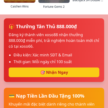
BlackJack 3H Double Exposure
Caishen Wins
Fortune Gems 2
🎁 Thưởng Tân Thủ 888.000₫
Đăng ký thành viên xoso88 nhận thưởng
888.000₫ miễn phí, trải nghiệm hoàn toàn mới chỉ
có tại xoso66.
Điều kiện: Xác minh SĐT & Email
Thời gian: Mỗi ngày chỉ 100 suất
🎯 Nhận Ngay
💳 Nạp Tiền Lần Đầu Tặng 100%
Khuyến mãi đặc biệt dành riêng cho thành viên