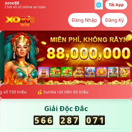
xoso88
🌐
Tải App
Chơi xổ số online an toàn
Đăng Nhập
Đăng Ký
 triệu
Giải Độc Đắc
5
6
6
,
2
0
9
,
8
4
8