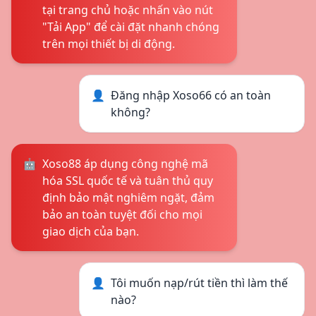
tại trang chủ hoặc nhấn vào nút
"Tải App" để cài đặt nhanh chóng
trên mọi thiết bị di động.
👤
Đăng nhập Xoso66 có an toàn
không?
🤖
Xoso88 áp dụng công nghệ mã
hóa SSL quốc tế và tuân thủ quy
định bảo mật nghiêm ngặt, đảm
bảo an toàn tuyệt đối cho mọi
giao dịch của bạn.
👤
Tôi muốn nạp/rút tiền thì làm thế
nào?