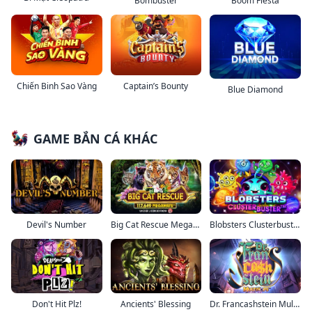
Bombuster
Boom Fiesta
Captain’s Bounty
Chiến Binh Sao Vàng
Blue Diamond
GAME BẮN CÁ KHÁC
Hot
Mới
Yêu thích
Devil's Number
Big Cat Rescue Megaways
Blobsters Clusterbuster™
Don't Hit Plz!
Ancients' Blessing
Dr. Francashstein Multihops™