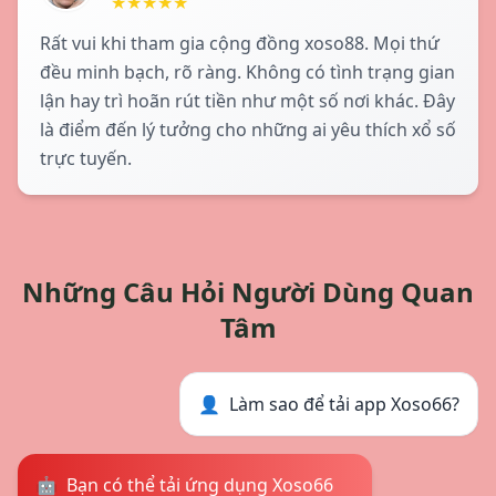
★
★
★
★
★
Rất vui khi tham gia cộng đồng xoso88. Mọi thứ
đều minh bạch, rõ ràng. Không có tình trạng gian
lận hay trì hoãn rút tiền như một số nơi khác. Đây
là điểm đến lý tưởng cho những ai yêu thích xổ số
trực tuyến.
Những Câu Hỏi Người Dùng Quan
Tâm
👤
Làm sao để tải app Xoso66?
🤖
Bạn có thể tải ứng dụng Xoso66