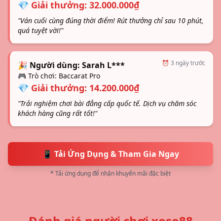
💎 Giải thưởng: 32.000.000₫
"Ván cuối cùng đúng thời điểm! Rút thưởng chỉ sau 10 phút,
quá tuyệt vời!"
⏰ 3 ngày trước
🎉 Người dùng: Sarah L***
🎮 Trò chơi: Baccarat Pro
💎 Giải thưởng: 14.200.000₫
"Trải nghiệm chơi bài đẳng cấp quốc tế. Dịch vụ chăm sóc
khách hàng cũng rất tốt!"
📱 Tải Ứng Dụng & Tham Gia Ngay
* Tải ứng dụng để nhận khuyến mãi đặc biệt
Đánh giá người chơi xoso88