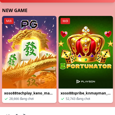
NEW GAME
Mới
Mới
xoso88techplay_keno_max_portrait
xoso88spribe_knmayman_portrait
28,666 đang chơi
52,743 đang chơi