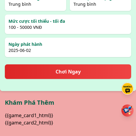
Trung bình
Trung bình
Mức cược tối thiểu - tối đa
100 - 50000 VNĐ
Ngày phát hành
2025-06-02
Chơi Ngay
Khám Phá Thêm
{{game_card1_html}}
{{game_card2_html}}