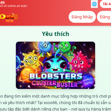
o88
🌐
Tải 
xổ số online an toàn
Đăng Nhập
Đăng 
Yêu thích
n đang tìm kiếm một danh mục tổng hợp những trò chơi 
n và yêu thích nhất? Tại xoso66, chúng tôi đã chuẩn bị sẵn 
sưu tập đặc biệt dành riêng cho bạn – nơi quy tụ hàng trăm