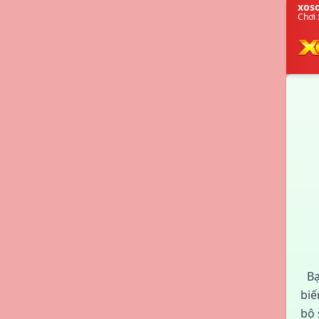
xos
Chơi 
Bạ
biế
bộ 