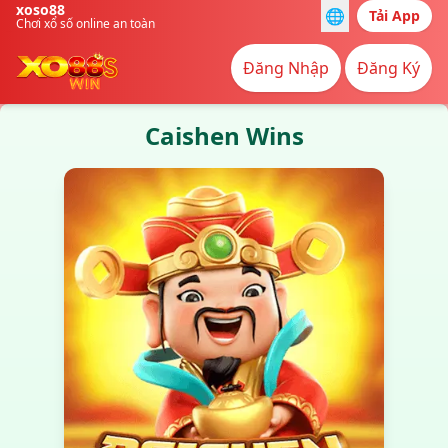
xoso88
🌐
Tải App
Chơi xổ số online an toàn
Đăng Nhập
Đăng Ký
Caishen Wins