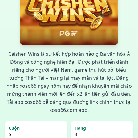
Caishen Wins là sự kết hợp hoàn hảo giữa văn hóa Á
Đông và công nghệ hiện đại. Được phát triển dành
riêng cho người Việt Nam, game thu hút bởi biểu
tượng Thần Tài – mang lại may mắn và tài lộc. Đăng
nhập xoso66 ngay hôm nay để nhận khuyến mãi chào
mừng thành viên mới lên đến x2 lần tiền gửi đầu tiên.
Tải app xoso66 dễ dàng qua đường link chính thức tại
xoso66.com app.
Cuộn
Hàng
5
3