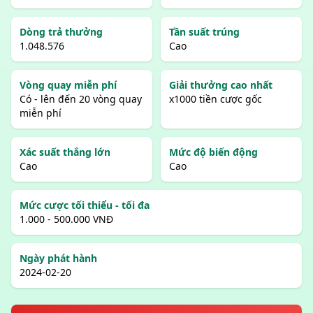
Dòng trả thưởng
Tần suất trúng
1.048.576
Cao
Vòng quay miễn phí
Giải thưởng cao nhất
Có - lên đến 20 vòng quay
x1000 tiền cược gốc
miễn phí
Xác suất thắng lớn
Mức độ biến động
Cao
Cao
Mức cược tối thiểu - tối đa
1.000 - 500.000 VNĐ
Ngày phát hành
2024-02-20