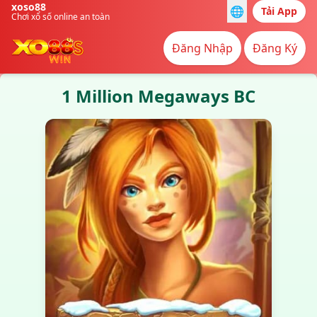
xoso88
🌐
Tải App
Chơi xổ số online an toàn
Đăng Nhập
Đăng Ký
1 Million Megaways BC