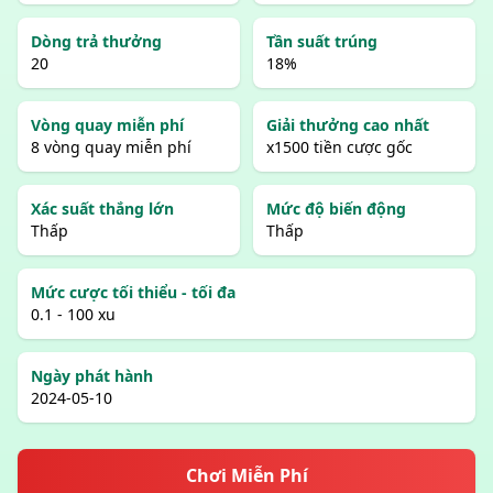
Dòng trả thưởng
Tần suất trúng
20
18%
Vòng quay miễn phí
Giải thưởng cao nhất
8 vòng quay miễn phí
x1500 tiền cược gốc
Xác suất thắng lớn
Mức độ biến động
Thấp
Thấp
Mức cược tối thiểu - tối đa
0.1 - 100 xu
Ngày phát hành
2024-05-10
Chơi Miễn Phí