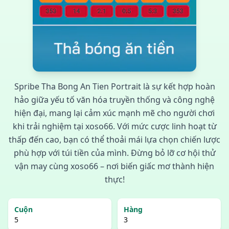
Spribe Tha Bong An Tien Portrait là sự kết hợp hoàn
hảo giữa yếu tố văn hóa truyền thống và công nghệ
hiện đại, mang lại cảm xúc mạnh mẽ cho người chơi
khi trải nghiệm tại xoso66. Với mức cược linh hoạt từ
thấp đến cao, bạn có thể thoải mái lựa chọn chiến lược
phù hợp với túi tiền của mình. Đừng bỏ lỡ cơ hội thử
vận may cùng xoso66 – nơi biến giấc mơ thành hiện
thực!
Cuộn
Hàng
5
3