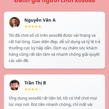
Nguyễn Văn A
★
★
★
★
★
Tôi đã chơi xổ số trên xoso88 được vài tháng và
rất hài lòng. Giao diện đẹp, dễ sử dụng và tỷ lệ trả
thưởng cực kỳ hấp dẫn. Dịch vụ chăm sóc khách
hàng cũng rất tận tâm và nhanh chóng giải quyết
các vấn đề.
Trần Thị B
★
★
★
★
☆
Ứng dụng xoso66 rất tiện lợi, tôi có thể chơi mọi
lúc mọi nơi. Rút tiền nhanh chóng, chỉ mất vài