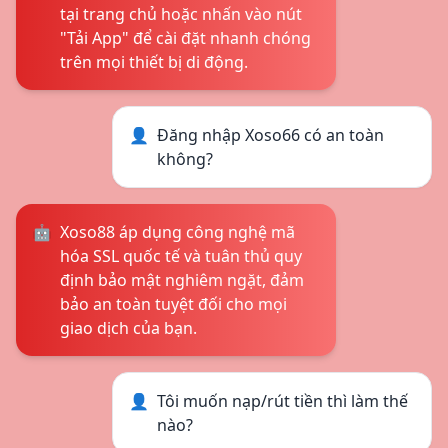
tại trang chủ hoặc nhấn vào nút
"Tải App" để cài đặt nhanh chóng
trên mọi thiết bị di động.
👤
Đăng nhập Xoso66 có an toàn
không?
🤖
Xoso88 áp dụng công nghệ mã
hóa SSL quốc tế và tuân thủ quy
định bảo mật nghiêm ngặt, đảm
bảo an toàn tuyệt đối cho mọi
giao dịch của bạn.
👤
Tôi muốn nạp/rút tiền thì làm thế
nào?