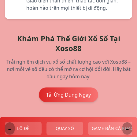
Giao diện thân thiện, thao tác đơn giản,
hoàn hảo trên mọi thiết bị di động.
Khám Phá Thế Giới Xổ Số Tại
Xoso88
Trải nghiệm dịch vụ xổ số chất lượng cao với Xoso88 –
nơi mỗi vé số đều có thể mở ra cơ hội đổi đời. Hãy bắt
đầu ngay hôm nay!
Tải Ứng Dụng Ngay
←
→
LÔ ĐỀ
QUAY SỐ
GAME BẮN CÁ KHÁC