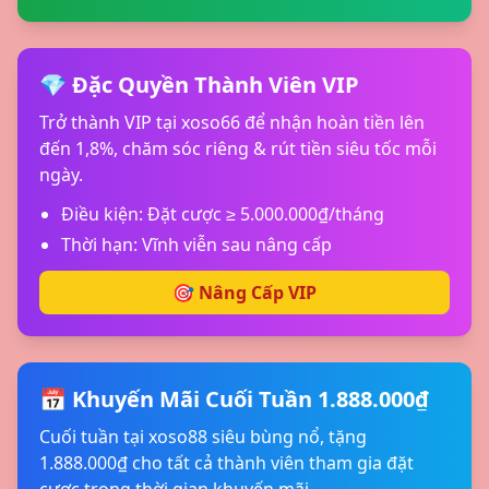
💎 Đặc Quyền Thành Viên VIP
Trở thành VIP tại xoso66 để nhận hoàn tiền lên
đến 1,8%, chăm sóc riêng & rút tiền siêu tốc mỗi
ngày.
Điều kiện: Đặt cược ≥ 5.000.000₫/tháng
Thời hạn: Vĩnh viễn sau nâng cấp
🎯 Nâng Cấp VIP
📅 Khuyến Mãi Cuối Tuần 1.888.000₫
Cuối tuần tại xoso88 siêu bùng nổ, tặng
1.888.000₫ cho tất cả thành viên tham gia đặt
cược trong thời gian khuyến mãi.