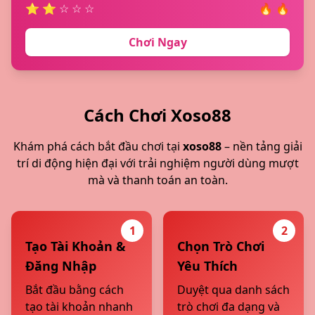
⭐
⭐
☆
☆
☆
🔥
🔥
Chơi Ngay
Cách Chơi Xoso88
Khám phá cách bắt đầu chơi tại
xoso88
– nền tảng giải
trí di động hiện đại với trải nghiệm người dùng mượt
mà và thanh toán an toàn.
1
2
Tạo Tài Khoản &
Chọn Trò Chơi
Đăng Nhập
Yêu Thích
Bắt đầu bằng cách
Duyệt qua danh sách
tạo tài khoản nhanh
trò chơi đa dạng và