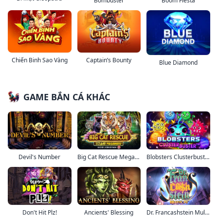
Bombuster
Boom Fiesta
Captain’s Bounty
Chiến Binh Sao Vàng
Blue Diamond
GAME BẮN CÁ KHÁC
Hot
Mới
Yêu thích
Devil's Number
Big Cat Rescue Megaways
Blobsters Clusterbuster™
Don't Hit Plz!
Ancients' Blessing
Dr. Francashstein Multihops™