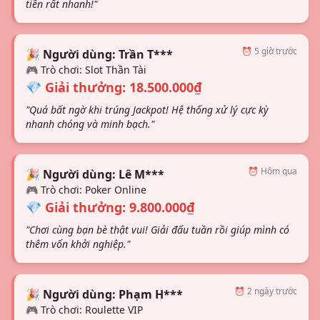
tiền rất nhanh!"
⏰ 5 giờ trước
🎉 Người dùng: Trần T***
🎮 Trò chơi: Slot Thần Tài
💎 Giải thưởng: 18.500.000₫
"Quá bất ngờ khi trúng Jackpot! Hệ thống xử lý cực kỳ
nhanh chóng và minh bạch."
⏰ Hôm qua
🎉 Người dùng: Lê M***
🎮 Trò chơi: Poker Online
💎 Giải thưởng: 9.800.000₫
"Chơi cùng bạn bè thật vui! Giải đấu tuần rồi giúp mình có
thêm vốn khởi nghiệp."
⏰ 2 ngày trước
🎉 Người dùng: Phạm H***
🎮 Trò chơi: Roulette VIP