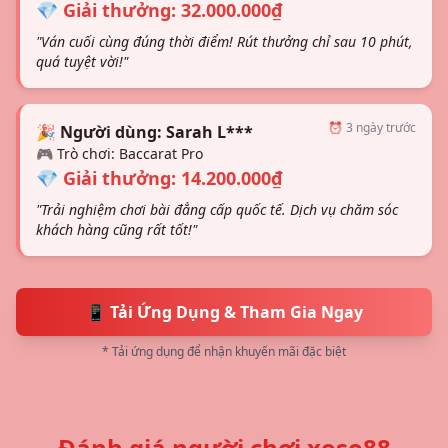
💎 Giải thưởng: 32.000.000₫
"Ván cuối cùng đúng thời điểm! Rút thưởng chỉ sau 10 phút,
quá tuyệt vời!"
⏰ 3 ngày trước
🎉 Người dùng: Sarah L***
🎮 Trò chơi: Baccarat Pro
💎 Giải thưởng: 14.200.000₫
"Trải nghiệm chơi bài đẳng cấp quốc tế. Dịch vụ chăm sóc
khách hàng cũng rất tốt!"
📱 Tải Ứng Dụng & Tham Gia Ngay
* Tải ứng dụng để nhận khuyến mãi đặc biệt
Đánh giá người chơi xoso88