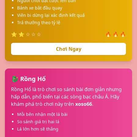
Người chơi đặt cược lên bàn
Bánh xe bắt đầu quay
Viên bi dừng lại xác định kết quả
Trả thưởng theo tỷ lệ
⭐
⭐
☆
☆
☆
🔥
🔥
🔥
Chơi Ngay
🐉 Rồng Hổ
Rồng Hổ là trò chơi so sánh bài đơn giản nhưng
hấp dẫn, phổ biến tại các sòng bạc châu Á. Hãy
khám phá trò chơi này trên
xoso66
.
Mỗi bên nhận một lá bài
So sánh giá trị hai lá
Lá lớn hơn sẽ thắng