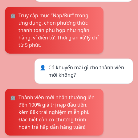
🤖
Truy cập mục “Nạp/Rút” trong
ứng dụng, chọn phương thức
thanh toán phù hợp như ngân
hàng, ví điện tử. Thời gian xử lý chỉ
từ 5 phút.
👤
Có khuyến mãi gì cho thành viên
mới không?
🤖
Thành viên mới nhận thưởng lên
đến 100% giá trị nạp đầu tiên,
kèm 88k trải nghiệm miễn phí.
Đặc biệt còn có chương trình
hoàn trả hấp dẫn hàng tuần!